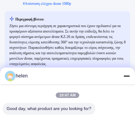
#
Απόσταση ελέγχου drone 1080p
Περιγραφή βίντεο:
Ζήστε μια σύντομη περιήγηση σε χαρακτηριστικά που έχουν σχεδιαστεί για να
προσφέρουν αξιόπιστα αποτελέσματα. Σε αυτήν την επίδειξη, θα δείτε το
φορητό σύστημα αντίμετρων drone KZ-26 σε δράση, επιδεικνύοντας τις
δυνατότητες εύρεσης κατεύθυνσης 360° και την τεχνολογία καταστολής ζώνης 8
συχνοτήτων. Παρακολουθήστε καθώς δοκιμάζουμε το εύρος ανίχνευσης, την
ανάλυση σήματος και την αποτελεσματικότητα παρεμβολών έναντι κοινών
μοντέλων drone, παρέχοντας πραγματικές επιχειρησιακές πληροφορίες για τους
επαγγελματίες ασφαλείας.
helen
Σχετικά Βίντεο
10:47 AM
Good day, what product are you looking for?
00:25
00:21
Αντιδρόμιο παρεμβολής
3 kW ισχύος 500m Laser Anti Drone