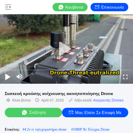
Κουβέντα
Επικοινωνία
Συσκευή κρούσης ανίχνευσης ακινητοποίησης Drone
Άλλα βίντεο
April 07, 2026
Λέξη-κλειδί:
Ανιχνευτής Drones
Συζήτηση
Μας Ελάτε Σε Επαφή Με
Ετικέτες:
#
4.2v rc τηλεχειριστήριο drone
#
1080P Rc Έλεγχος Drone