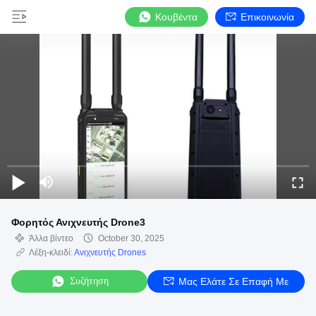
Κουβέντα
Επικοινωνία
Φορητός Ανιχνευτής Drone3
Άλλα βίντεο
October 30, 2025
Λέξη-κλειδί:
Ανιχνευτής Drones
Συζήτηση
Μας Ελάτε Σε Επαφή Με