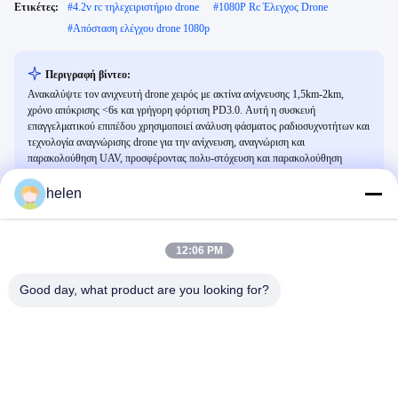
Ετικέτες:
#
4.2v rc τηλεχειριστήριο drone
#
1080P Rc Έλεγχος Drone
#
Απόσταση ελέγχου drone 1080p
Περιγραφή βίντεο:
Ανακαλύψτε τον ανιχνευτή drone χειρός με ακτίνα ανίχνευσης 1,5km-2km,
χρόνο απόκρισης <6s και γρήγορη φόρτιση PD3.0. Αυτή η συσκευή
επαγγελματικού επιπέδου χρησιμοποιεί ανάλυση φάσματος ραδιοσυχνοτήτων και
τεχνολογία αναγνώρισης drone για την ανίχνευση, αναγνώριση και
παρακολούθηση UAV, προσφέροντας πολυ-στόχευση και παρακολούθηση
τροχιάς για ολοκληρωμένη επιτήρηση drone.
helen
Σχετικά Βίντεο
12:06 PM
Good day, what product are you looking for?
01:31
00:21
Λύσιμο Single Module Ytterbium-
3 kW ισχύος 500m Laser Anti Drone
doped Fiber Laser (Λύσιμο
Multi-Spectral Sensor και Fiber Laser