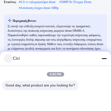
Ετικέτες:
#
4.2v rc τηλεχειριστήριο drone
#
1080P Rc Έλεγχος Drone
#
Απόσταση ελέγχου drone 1080p
Περιγραφή βίντεο:
Σε αυτήν την επίδειξη ανοιχτού κουτιού, εξερευνούμε τις πραγματικές
δυνατότητες της συσκευής ανίχνευσης φορητών drone DR400-A.
Παρακολουθήστε καθώς παρουσιάζουμε την τεχνολογία ανίχνευσης φάσματος,
τις λειτουργίες διπλής σάρωσης και τους αλγόριθμους ανίχνευσης ενισχυμένους
με τεχνητή νοημοσύνη σε δράση. Μάθετε πώς εντοπίζει διάφορους τύπους drone
με ελάχιστους ψευδείς συναγερμούς και δείτε τα συστήματα ειδοποίησης ήχου,
δόνησης και φωτός κατά τη λειτουργία.
Cici
Σχετικά Βίντεο
6:00 PM
Good day, what product are you looking for?
01:31
00:21
Λύσιμο Single Module Ytterbium-
3 kW ισχύος 500m Laser Anti Drone