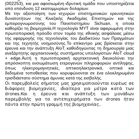
Ονομασία του
Μονάδα ενισχυτή ισχύος
προϊόντος
ραδιοσυχνοτήτων (GaN)
900MHZ (810-900/860-930/800-
Συχνότητα
900/750-850/900-1000)
Δύναμη εξόδου
50W
Προσαρμογή συχνότητας
Υποστήριξη
και ισχύος
Μαξ Γκέιν
47 dBm
Τετάρτη
24-32V
Μέγεθος προϊόντος
29.7*131*15.5mm
Βάρος του προϊόντος
183 g
4Υπηρεσία μετά την πώληση
Ζωή δωρεάν αναβαθμίσεις βιβλιοθήκης μοντέλων, επαγγελματική
24/7online υπηρεσία, προσαρμόσιμα χρώματα και γλώσσες.
5, Προφίλ εταιρείας
Η Chongqing Miao Yi Tang Technology Co., Ltd είναι μια
πρωτοποριακή επιχείρηση που δημιουργήθηκε μέσω της
συνεργασίας μεταξύ του Κέντρου Έρευνας και Ανάπτυξης του
Διαδικτύου των Πραγμάτων της Κινεζικής Ακαδημίας
Επιστημών,Πανεπιστήμιο Σιτσουάν Zhisheng Software Co., Ltd.
(002253), και μια αφοσιωμένη ιδρυτική ομάδα που υποστηρίζεται
από επένδυση 12 εκατομμυρίων δολαρίων.