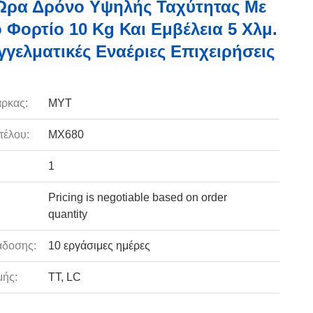
ώρα Δρόνο Υψηλής Ταχύτητας Με
 Φορτίο 10 Kg Και Εμβέλεια 5 Χλμ.
γγελματικές Εναέριες Επιχειρήσεις
ρκας:
MYT
τέλου:
MX680
1
Pricing is negotiable based on order
quantity
άδοσης:
10 εργάσιμες ημέρες
ής:
TT, LC