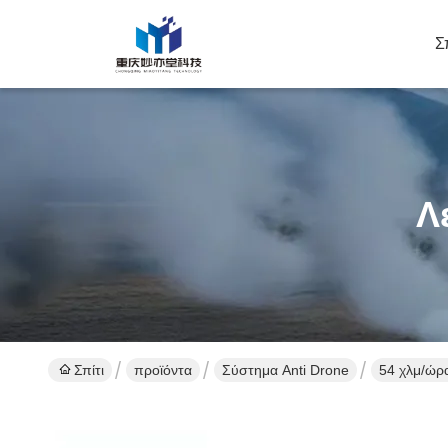
Σ
Λ
Σπίτι
προϊόντα
Σύστημα Anti Drone
54 χλμ/ώρα