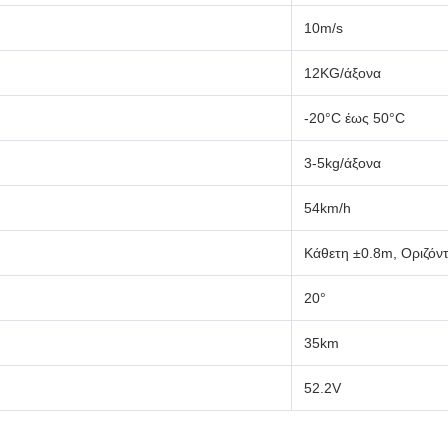
10m/s
12KG/άξονα
-20°C έως 50°C
3-5kg/άξονα
54km/h
Κάθετη ±0.8m, Οριζόν
20°
35km
52.2V