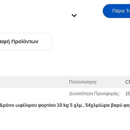
Πάρτε Τ
ραφή Προϊόντων
Πιστοποίηση:
C
Δυνατότητα Προσφοράς:
1
Δρόνο ωφέλιμου φορτίου 10 kg 5 χλμ.
, 
54χλμ/ώρα βαρύ φο