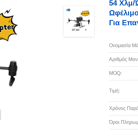
54 Χλμ/
Ωφέλιμο
Για Επα
Ονομασία Μά
Αριθμός Μον
MOQ:
Τιμή:
Χρόνος Παρ
Όροι Πληρωμ