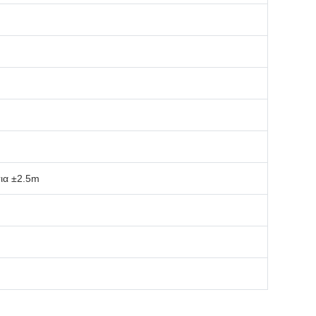
τια ±2.5m