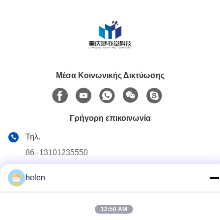
Μέσα Κοινωνικής Δικτύωσης
Γρήγορη επικοινωνία
Τηλ.
86--13101235550
Ηλεκτρονικό
helen
gary@chinaantidrone.com
Διεύθυνση
12:50 AM
www.chinaantidrone.com