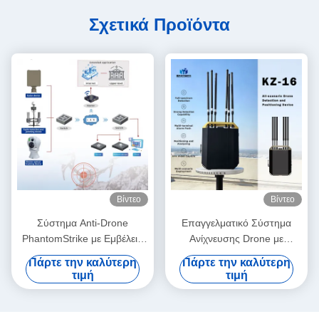
Σχετικά Προϊόντα
Βίντεο
Βίντεο
Σύστημα Anti-Drone
Επαγγελματικό Σύστημα
PhantomStrike με Εμβέλεια
Ανίχνευσης Drone με
Ανίχνευσης ≥10km και
Εμβέλεια 12km, Αναχαίτιση
Πάρτε την καλύτερη
Πάρτε την καλύτερη
Εμβέλεια Anti-Drone ≥3km
FPV, Παρακολούθηση
τιμή
τιμή
που Διαθέτει Ανίχνευση
Τοποθεσίας Πιλότου σε
Πολλαπλών Φασμάτων
Πραγματικό Χρόνο