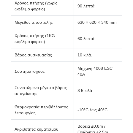
Χρόνος πτήσης (χωρίς
90 λεπτά
ωφέλιμο φορτίο)
Μέγεθος αποστολής
630 × 620 × 340 mm
Χρόνος πτήσης (1KG
60 λεπτά
ωφέλιμο φορτίο)
Βάρος συσκευασίας
10 κιλά.
Μηχανή 4008 ESC
Σύστημα ισχύος
40A
Συνιστώμενο μέγιστο βάρος
3.5 κιλά
απογείωσης
Θερμοκρασία περιβάλλοντος
-10°C έως 40°C
λειτουργίας
Βόρεια ±0,8m /
Ακριβότητα κυματισμού
Οριζόντια ±2,5m