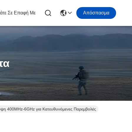
άτε Σε Επαφή Με
Απόσπασμα
τα
άλυψη 400MHz-6GHz για Κατευθυνόμενες Παρεμβολές