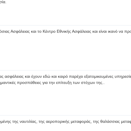
z-6GHz
8G, 0.9G, 1.2G, 1.4G, 1.6G, 2.4G, 5.8G
km (ανάλογα με τις συνθήκες)
S)
ση πλοήγησης (προσαρμόσιμη)
8G, 0.9G, 1.2G, 1.4G, 1.6G, 2.4G, 5.8G
εύθυνση, Πολυσυχνότητα, Κατεύθυνση, Πανκατεύθυνση
μετρο
, σε πραγματικό χρόνο