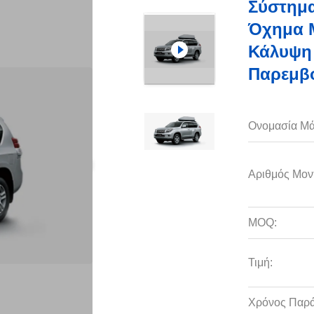
Σύστημα
Όχημα Μ
Κάλυψη 
Παρεμβ
Ονομασία Μά
Αριθμός Μον
MOQ:
Τιμή:
Χρόνος Παρ