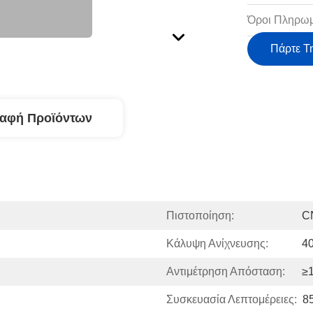
Όροι Πληρωμ
Πάρτε Τ
ραφή Προϊόντων
Πιστοποίηση:
C
Κάλυψη Ανίχνευσης:
4
Αντιμέτρηση Απόσταση:
≥1
Συσκευασία Λεπτομέρειες:
8