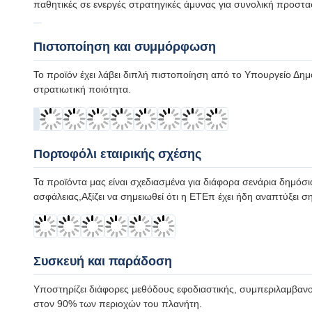
Τεχνικές προδιαγραφές
Καλυψη ανίχνευσης
400 MH
Συχνότητες ανίχνευσης
0.4G, 0.
Ράδιο ανίχνευσης
Μέχρι 5 
Γωνία ανίχνευσης
360°
Οδηγία - Να Βρείτε Ακριβότητα
≤3° (RM
Λειτουργική επέκταση
Εξαπάτη
Συχνότητες αντιμέτρησης
0.4G, 0.
Μέθοδοι αντιμετώπισης
Πολυκατ
Απόσταση αντιμέτρησης
≥1 χιλιό
Αυτόματη ευθυγράμμιση Βορρά
Ακριβής